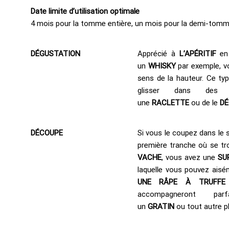
Date limite d’utilisation optimale
4 mois pour la tomme entière, un mois pour la demi-tomm
DÉGUSTATION
Apprécié à
L’APÉRITIF
en 
un
WHISKY
par exemple, v
sens de la hauteur. Ce t
glisser dans de
une
RACLETTE
ou de le
DÉ
DÉCOUPE
Si vous le coupez dans le s
première tranche où se tr
VACHE
, vous avez une
SU
laquelle vous pouvez ais
UNE RÂPE À TRUFFE
accompagneront p
un
GRATIN
ou tout autre p