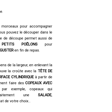
e.
morceaux pour accompagner
ous pouvez le découper dans le
ype de découpe permet aussi de
s
PETITS POÊLONS
pour
GUSTER
en fin de repas.
ens de la largeur, en enlevant la
ouve la croûte avec la
TÊTE DE
RFACE CYLINDRIQUE
à partir de
ément faire des
COPEAUX AVEC
par exemple, copeaux qui
arfaitement une
SALADE
,
lat de votre choix…