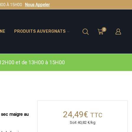
H00 À 15H00
Nous Appeler
0
INE
PRODUITS AUVERGNATS
12H00 et de 13H00 à 15H00
24,49
€
TTC
 sec maigre au
Soit
40,82
€/kg