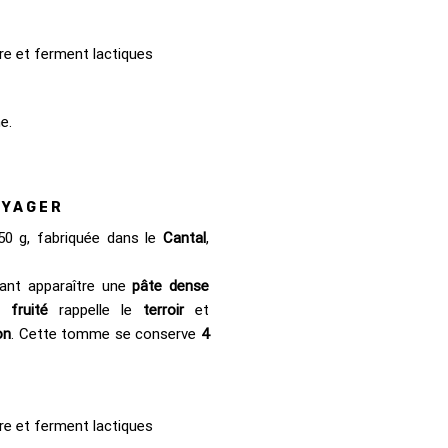
ure et ferment lactiques
e.
OYAGER
50 g, fabriquée dans le
Cantal
,
ant apparaître une
pâte dense
nt
fruité
rappelle le
terroir
et
on
. Cette tomme se conserve
4
ure et ferment lactiques