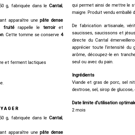
qui permet ainsi de mettre le 
50 g, fabriquée dans le
Cantal
,
maigre. Produit vendu emballé d
ant apparaître une
pâte dense
De fabrication artisanale, vér
nt
fruité
rappelle le
terroir
et
saucisses, saucissons et jésu
on
. Cette tomme se conserve
4
directe du Cantal émerveiller
apprécier toute l’intensité du
arôme, découpez-le en tranche
seul ou avec du pain.
ure et ferment lactiques
Ingrédients
Viande et gras de porc, sel nit
e.
dextrose, sel, sirop de glucose,
Date limite d’utilisation optimal
OYAGER
2 mois
50 g, fabriquée dans le
Cantal
,
ant apparaître une
pâte dense