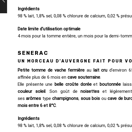
Ingrédients
98 % lait, 1,8% sel, 0,08 % chlorure de calcium, 0,02 % prés
Date limite d’utilisation optimale
4 mois pour la tomme entière, un mois pour la demi-tomm
SENERAC
UN MORCEAU D’AUVERGNE FAIT POUR V
Petite tomme de vache fermière
au
lait cru
d’environ 6
affinée plus de 6 mois en
cave souterraine
.
Elle présente une
belle croûte dorée
et
boutonnée
laiss
couleur soleil
. Son goût de
noisettes
et légèreme
ses
arômes
type
champignons
,
sous bois
ou
cave de bur
mois entre 6 et 8°C
.
Ingrédients
98 % lait, 1,8% sel, 0,08 % chlorure de calcium, 0,02 % prés