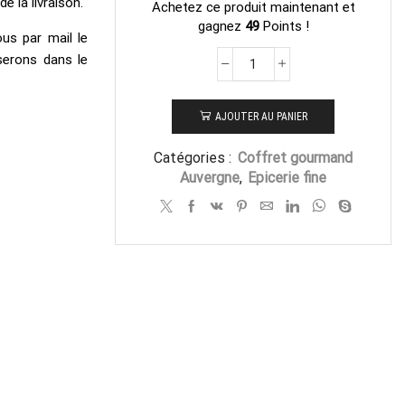
 la livraison.
Achetez ce produit maintenant et
gagnez
49
Points !
us par mail le
serons dans le
quantité
de
Offre
AJOUTER AU PANIER
découverte
Catégories :
Coffret gourmand
Auvergne
,
Epicerie fine