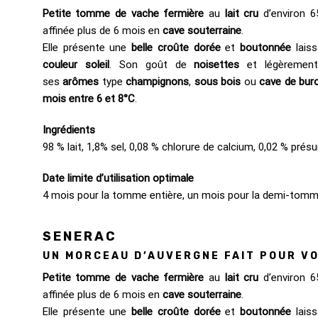
Petite tomme de vache fermière
au
lait cru
d’environ 6
affinée plus de 6 mois en
cave souterraine
.
Elle présente une
belle croûte dorée
et
boutonnée
laiss
couleur soleil
. Son goût de
noisettes
et légèreme
ses
arômes
type
champignons
,
sous bois
ou
cave de bur
mois entre 6 et 8°C
.
Ingrédients
98 % lait, 1,8% sel, 0,08 % chlorure de calcium, 0,02 % prés
Date limite d’utilisation optimale
4 mois pour la tomme entière, un mois pour la demi-tomm
SENERAC
UN MORCEAU D’AUVERGNE FAIT POUR V
Petite tomme de vache fermière
au
lait cru
d’environ 6
affinée plus de 6 mois en
cave souterraine
.
Elle présente une
belle croûte dorée
et
boutonnée
laiss