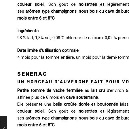
couleur soleil
. Son goût de
noisettes
et légèreme
ses
arômes
type
champignons
,
sous bois
ou
cave de bur
mois entre 6 et 8°C
.
Ingrédients
98 % lait, 1,8% sel, 0,08 % chlorure de calcium, 0,02 % prés
Date limite d’utilisation optimale
4 mois pour la tomme entière, un mois pour la demi-tomm
SENERAC
UN MORCEAU D’AUVERGNE FAIT POUR V
Petite tomme de vache fermière
au
lait cru
d’environ 6
affinée plus de 6 mois en
cave souterraine
.
Elle présente une
belle croûte dorée
et
boutonnée
laiss
couleur soleil
. Son goût de
noisettes
et légèreme
ses
arômes
type
champignons
,
sous bois
ou
cave de bur
mois entre 6 et 8°C
.