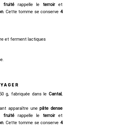
nt
fruité
rappelle le
terroir
et
on
. Cette tomme se conserve
4
ure et ferment lactiques
e.
OYAGER
50 g, fabriquée dans le
Cantal
,
ant apparaître une
pâte dense
nt
fruité
rappelle le
terroir
et
on
. Cette tomme se conserve
4