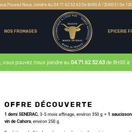
ous Pouvez Nous Joindre Au 04.71.62.52.63 De 8H00 À 12H00 Et De 13
NOS FROMAGES
EPICERIE F
n, vous pouvez nous joindre au
04.71.62.52.63
de 8H00 à 
OFFRE DÉCOUVERTE
1 demi SENERAC
, 3-5 mois affinage, environ 350 g +
1 saucisson
vin de Cahors
, environ 250 g.