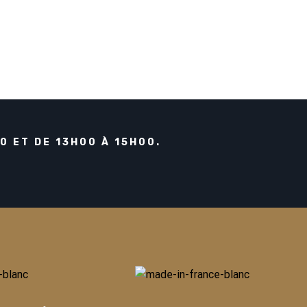
région d'Auvergne nous offre un plat
emblématique qui ravit les papilles des
gourmets : la truffade du Cantal. Ce...
Continuer La Lecture
 ET DE 13H00 À 15H00.