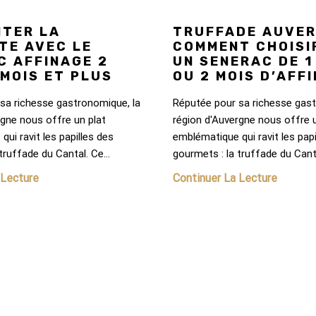
NTER LA
TRUFFADE AUVER
TE AVEC LE
COMMENT CHOISI
C AFFINAGE 2
UN SENERAC DE 1
 MOIS ET PLUS
OU 2 MOIS D’AFF
sa richesse gastronomique, la
Réputée pour sa richesse gast
rgne nous offre un plat
région d'Auvergne nous offre u
ui ravit les papilles des
emblématique qui ravit les papi
truffade du Cantal. Ce...
gourmets : la truffade du Canta
 Lecture
Continuer La Lecture