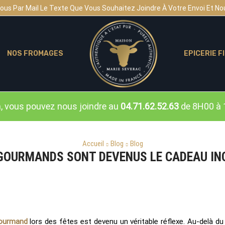
us Par Mail Le Texte Que Vous Souhaitez Joindre À Votre Envoi Et Nou
NOS FROMAGES
EPICERIE F
n, vous pouvez nous joindre au
04.71.62.52.63
de 8H00 à 
Accueil
Blog
Blog
 GOURMANDS SONT DEVENUS LE CADEAU IN
ourmand
lors des fêtes est devenu un véritable réflexe. Au-delà du