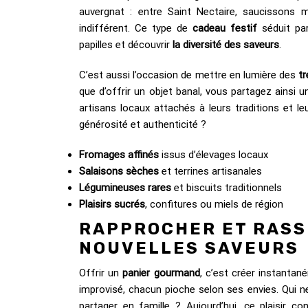
auvergnat : entre Saint Nectaire, saucissons 
indifférent. Ce type de
cadeau festif
séduit par
papilles et découvrir
la diversité des saveurs
.
C’est aussi l’occasion de mettre en lumière des
t
que d’offrir un objet banal, vous partagez ainsi 
artisans locaux attachés à leurs traditions et l
générosité et authenticité ?
Fromages affinés
issus d’élevages locaux
Salaisons sèches
et terrines artisanales
Légumineuses rares
et biscuits traditionnels
Plaisirs sucrés
, confitures ou miels de région
RAPPROCHER ET RASS
NOUVELLES SAVEURS
Offrir un
panier gourmand
, c’est créer instanta
improvisé, chacun pioche selon ses envies. Qui ne
partager en famille ? Aujourd’hui, ce plaisir c