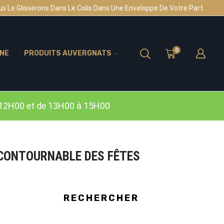
s Le Glisserons Dans Le Colis Dans Une Enveloppe De Votre Part.
0
INE
PRODUITS AUVERGNATS
12H00 et de 13H00 à 15H00
CONTOURNABLE DES FÊTES
RECHERCHER