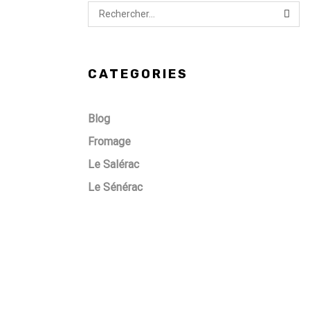
AFFI
LA
REC
CATEGORIES
Blog
Fromage
Le Salérac
Le Sénérac