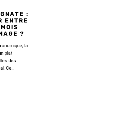
GNATE :
R ENTRE
 MOIS
INAGE ?
ronomique, la
n plat
lles des
l. Ce...
COPPA FUMÉE
TRADITIONNELLE :
DÉCOUVERTE D’UNE
CHARCUTERIE PLEINE
D’AUTHENTICITÉ
Réputée pour sa richesse gastronomique, la