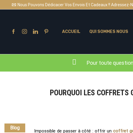
Nous Pouvons Dédicacer Vos Envois Et Cadeaux !! Adressez-No
ACCUEIL
QUI SOMMES NOUS
Pour toute questio
POURQUOI LES COFFRETS
Blog
Impossible de passer à côté : offrir un
coffret g