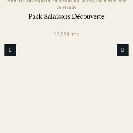
,
,
Produits Auvergnats
Salaisons du Cantal
Saucisson sec
de viande
Pack Salaisons Découverte
17,99
€
TTC