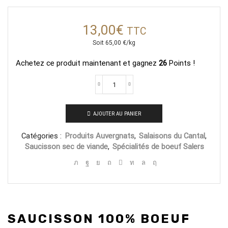
13,00
€
TTC
Soit
65,00
€/kg
Achetez ce produit maintenant et gagnez
26
Points !
quantité
de
Saucisson
AJOUTER AU PANIER
100%
Boeuf
Catégories :
Produits Auvergnats
,
Salaisons du Cantal
,
Salers
Saucisson sec de viande
,
Spécialités de boeuf Salers
SAUCISSON 100% BOEUF