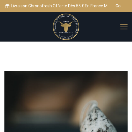
s Appeler
Livraison Chronofresh Offerte Dès 55 € En France Métropolitaine, Dès 80 € Vers Monaco, La Corse, Andorre Et L'Europe
Commandez